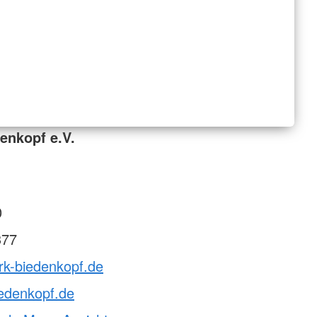
enkopf e.V.
0
377
rk-biedenkopf.de
edenkopf.de