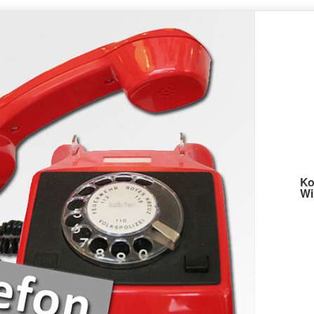
Ko
Wi