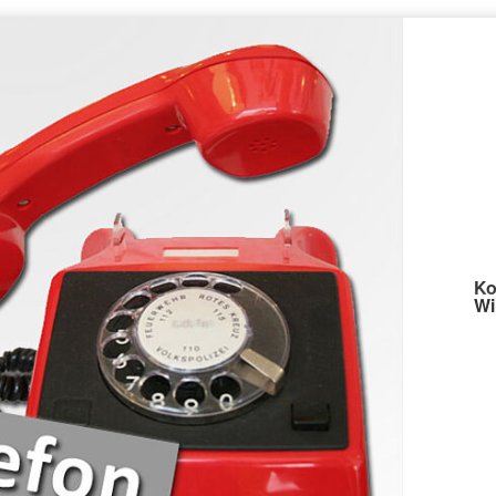
Ko
Wi