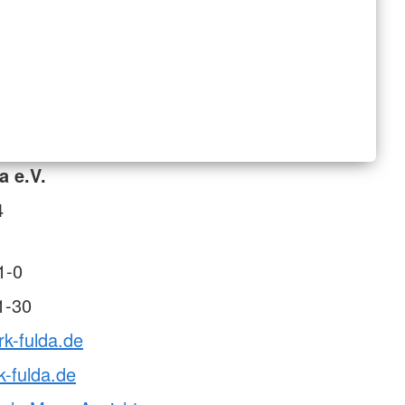
a e.V.
4
1-0
1-30
rk-fulda.de
-fulda.de