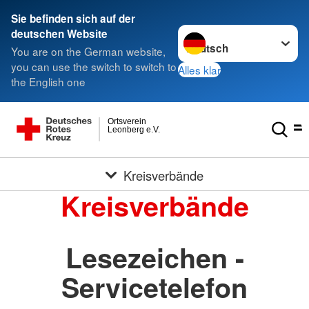
Sie befinden sich auf der
Sprache wechseln zu
deutschen Website
You are on the German website,
you can use the switch to switch to
Alles klar
the English one
Ortsverein
Leonberg e.V.
Kreisverbände
Kreisverbände
Lesezeichen -
Servicetelefon