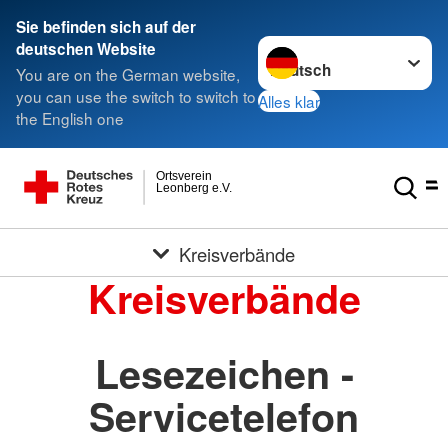
Sie befinden sich auf der
Sprache wechseln zu
deutschen Website
You are on the German website,
you can use the switch to switch to
Alles klar
the English one
Ortsverein
Leonberg e.V.
Kreisverbände
Kreisverbände
Lesezeichen -
Servicetelefon