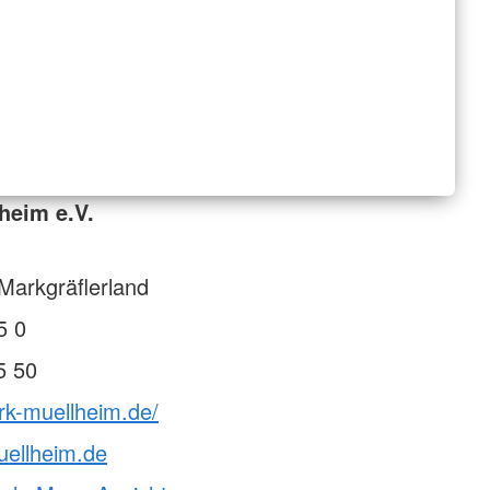
heim e.V.
Markgräflerland
5 0
5 50
rk-muellheim.de/
uellheim.de