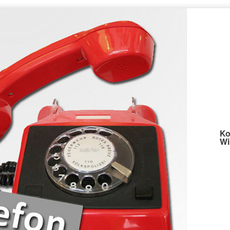
Ko
Wi