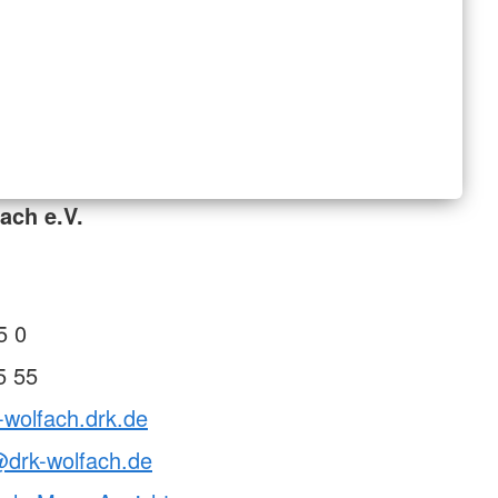
ach e.V.
5 0
5 55
-wolfach.drk.de
@drk-wolfach.de