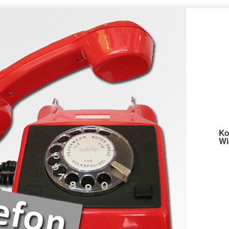
Ko
Wi