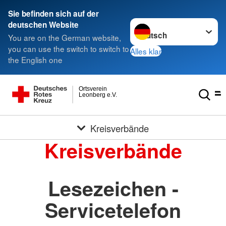
Sie befinden sich auf der
Sprache wechseln zu
deutschen Website
You are on the German website,
you can use the switch to switch to
Alles klar
the English one
Ortsverein
Leonberg e.V.
Kreisverbände
Kreisverbände
Lesezeichen -
Servicetelefon