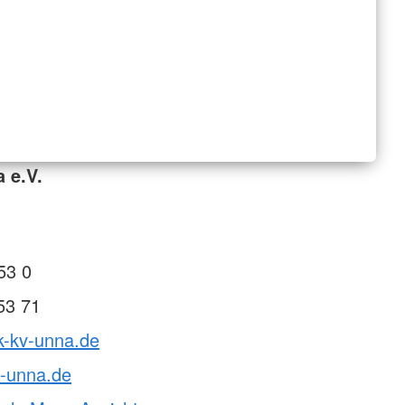
 e.V.
53 0
53 71
k-kv-unna.de
v-unna.de