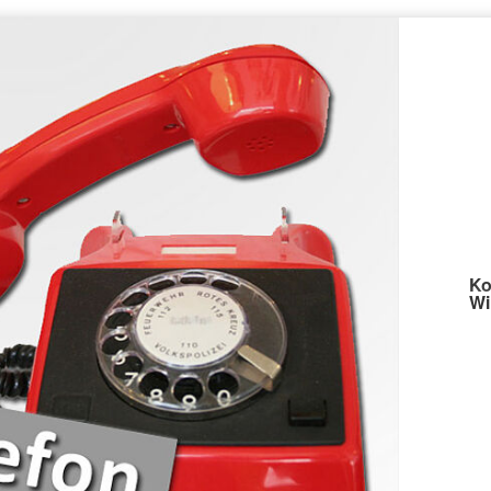
Ko
Wi