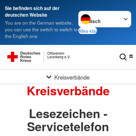
Sie befinden sich auf der
Sprache wechseln zu
deutschen Website
You are on the German website,
you can use the switch to switch to
Alles klar
the English one
Ortsverein
Leonberg e.V.
Kreisverbände
Kreisverbände
Lesezeichen -
Servicetelefon