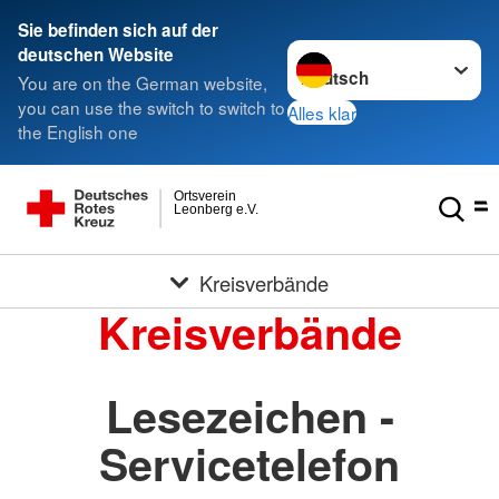
Sie befinden sich auf der
Sprache wechseln zu
deutschen Website
You are on the German website,
you can use the switch to switch to
Alles klar
the English one
Ortsverein
Leonberg e.V.
Kreisverbände
Kreisverbände
Lesezeichen -
Servicetelefon