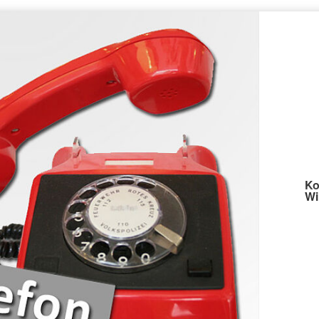
Ko
Wi