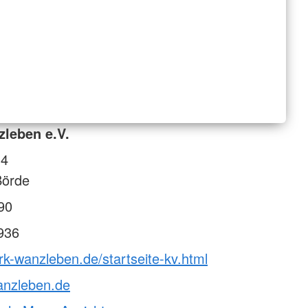
leben e.V.
14
örde
90
936
rk-wanzleben.de/startseite-kv.html
anzleben.de