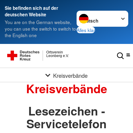
Sie befinden sich auf der
Sprache wechseln zu
deutschen Website
You are on the German website,
you can use the switch to switch to
Alles klar
the English one
Ortsverein
Leonberg e.V.
Kreisverbände
Kreisverbände
Lesezeichen -
Servicetelefon