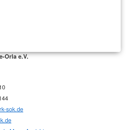
e-Orla e.V.
10
144
rk-sok.de
ok.de