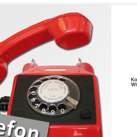
Ko
Wi