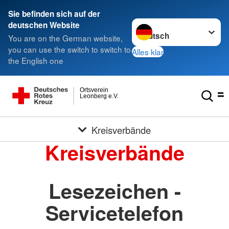
Sie befinden sich auf der
Sprache wechseln zu
deutschen Website
You are on the German website,
you can use the switch to switch to
Alles klar
the English one
Ortsverein
Leonberg e.V.
Kreisverbände
Kreisverbände
Lesezeichen -
Servicetelefon