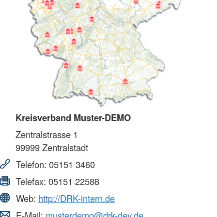
Kreisverband Muster-DEMO
Zentralstrasse 1
99999
Zentralstadt
Telefon:
05151 3460
Telefax:
05151 22588
Web:
http://DRK-intern.de
E-Mail:
musterdemo@drk-dev.de