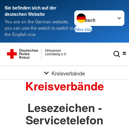
Sie befinden sich auf der
Sprache wechseln zu
deutschen Website
You are on the German website,
you can use the switch to switch to
Alles klar
the English one
Ortsverein
Leonberg e.V.
Kreisverbände
Kreisverbände
Lesezeichen -
Servicetelefon