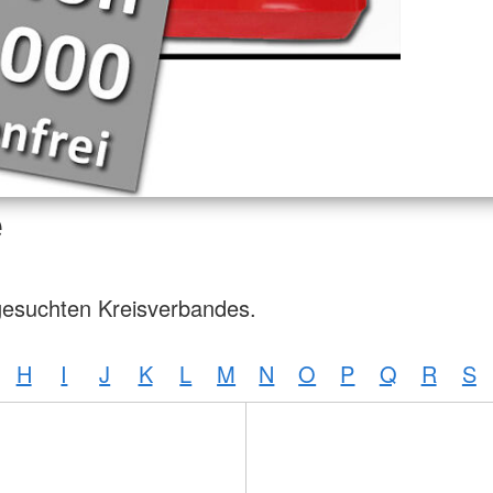
e
gesuchten Kreisverbandes.
H
I
J
K
L
M
N
O
P
Q
R
S