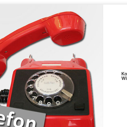
Ko
Wi