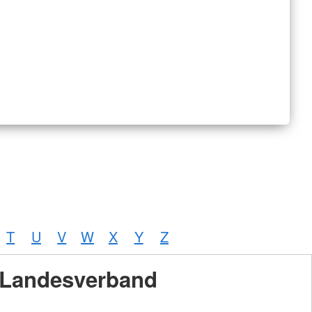
T
U
V
W
X
Y
Z
Landesverband