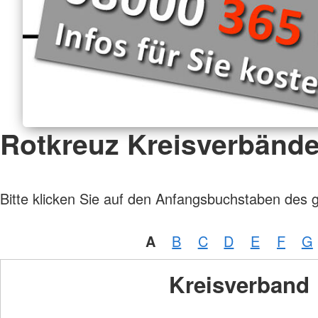
Rotkreuz Kreisverbänd
Bitte klicken Sie auf den Anfangsbuchstaben des 
A
B
C
D
E
F
G
Kreisverband