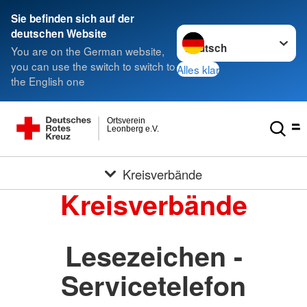
Sie befinden sich auf der
Sprache wechseln zu
deutschen Website
You are on the German website,
you can use the switch to switch to
Alles klar
the English one
Ortsverein
Leonberg e.V.
Kreisverbände
Kreisverbände
Lesezeichen -
Servicetelefon