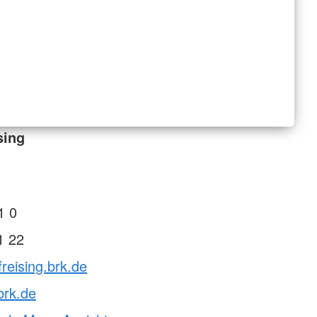
sing
1 0
1 22
freising.brk.de
brk.de