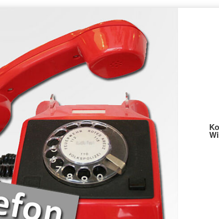
Ko
Wi