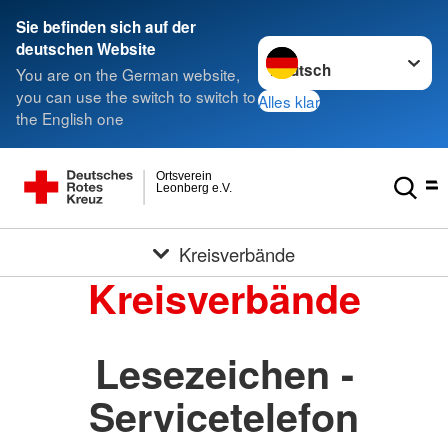
Sie befinden sich auf der
Sprache wechseln zu
deutschen Website
You are on the German website,
you can use the switch to switch to
Alles klar
the English one
Ortsverein
Leonberg e.V.
Kreisverbände
Kreisverbände
Lesezeichen -
Servicetelefon