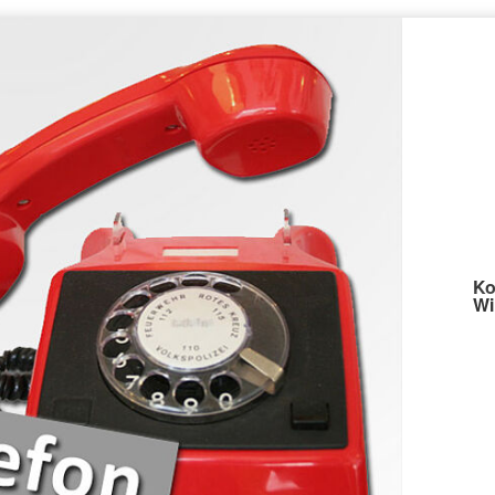
Ko
Wi