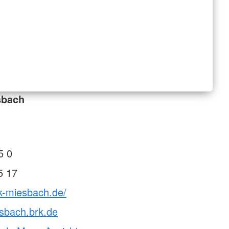
sbach
5 0
5 17
k-miesbach.de/
sbach.brk.de