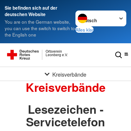
Sie befinden sich auf der
Sprache wechseln zu
deutschen Website
You are on the German website,
you can use the switch to switch to
Alles klar
the English one
Ortsverein
Leonberg e.V.
Kreisverbände
Kreisverbände
Lesezeichen -
Servicetelefon