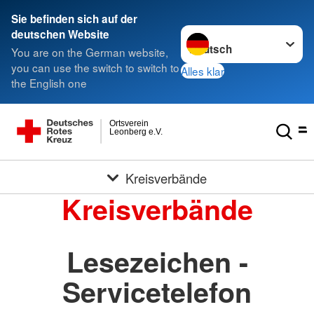
Sie befinden sich auf der
Sprache wechseln zu
deutschen Website
You are on the German website,
you can use the switch to switch to
Alles klar
the English one
Ortsverein
Leonberg e.V.
Kreisverbände
Kreisverbände
Lesezeichen -
Servicetelefon