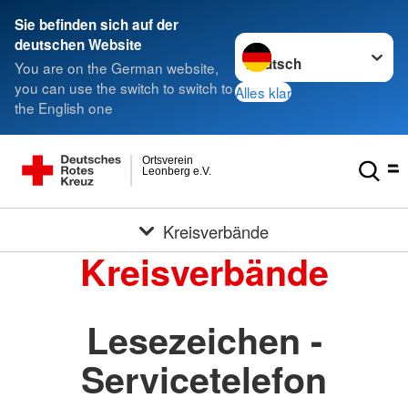
Sie befinden sich auf der
Sprache wechseln zu
deutschen Website
You are on the German website,
you can use the switch to switch to
Alles klar
the English one
Ortsverein
Leonberg e.V.
Kreisverbände
Kreisverbände
Lesezeichen -
Servicetelefon