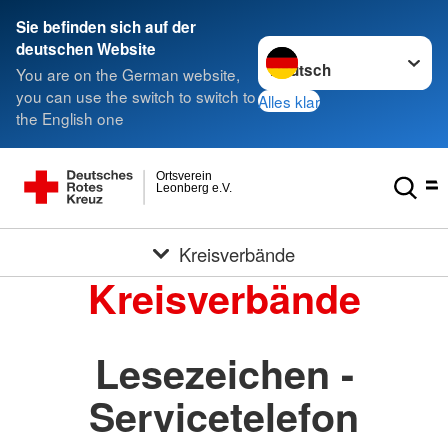
Sie befinden sich auf der
Sprache wechseln zu
deutschen Website
You are on the German website,
you can use the switch to switch to
Alles klar
the English one
Ortsverein
Leonberg e.V.
Kreisverbände
Kreisverbände
Lesezeichen -
Servicetelefon