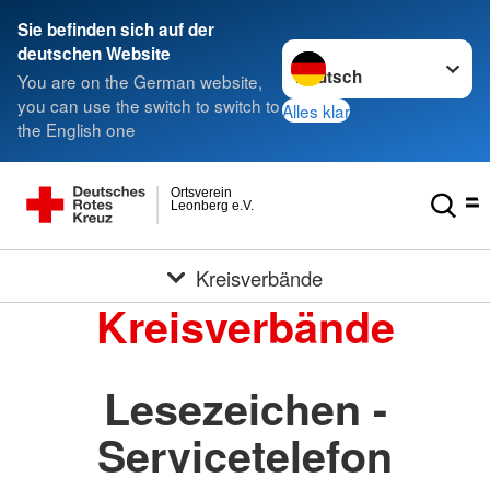
Sie befinden sich auf der
Sprache wechseln zu
deutschen Website
You are on the German website,
you can use the switch to switch to
Alles klar
the English one
Ortsverein
Leonberg e.V.
Kreisverbände
Kreisverbände
Lesezeichen -
Servicetelefon