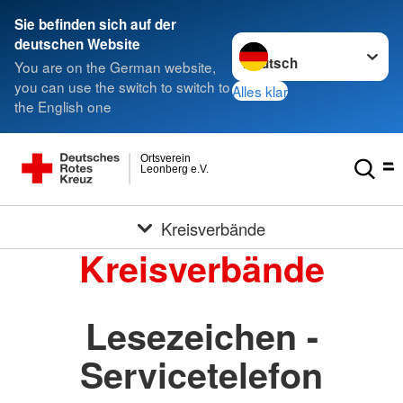
Sie befinden sich auf der
Sprache wechseln zu
deutschen Website
You are on the German website,
you can use the switch to switch to
Alles klar
the English one
Ortsverein
Leonberg e.V.
Kreisverbände
Kreisverbände
Lesezeichen -
Servicetelefon