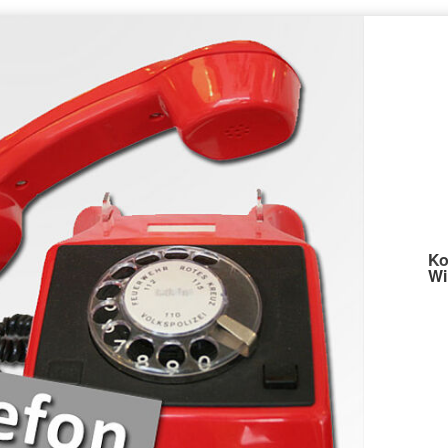
Ko
Wi