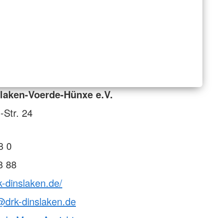
laken-Voerde-Hünxe e.V.
-Str. 24
8 0
8 88
k-dinslaken.de/
@drk-dinslaken.de