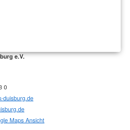
burg e.V.
3 0
k-duisburg.de
isburg.de
ogle Maps Ansicht