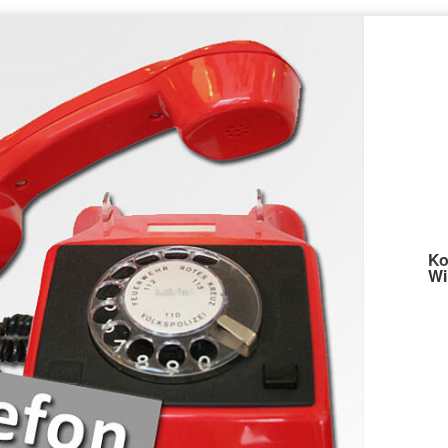
Ko
Wi