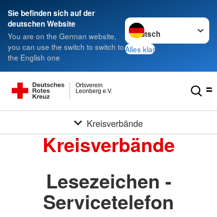
Sie befinden sich auf der
Sprache wechseln zu
deutschen Website
You are on the German website,
you can use the switch to switch to
Alles klar
the English one
Ortsverein
Leonberg e.V.
Kreisverbände
Kreisverbände
Lesezeichen -
Servicetelefon