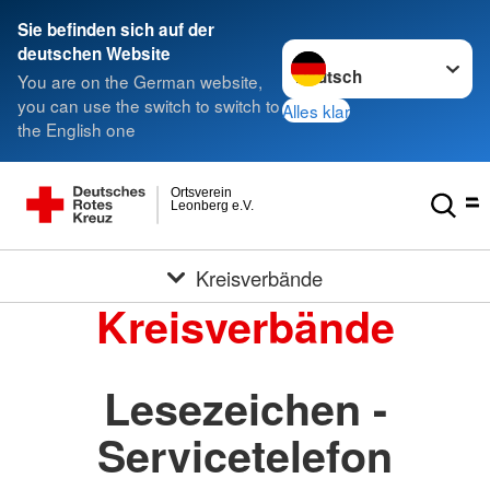
Sie befinden sich auf der
Sprache wechseln zu
deutschen Website
You are on the German website,
you can use the switch to switch to
Alles klar
the English one
Ortsverein
Leonberg e.V.
Kreisverbände
Kreisverbände
Lesezeichen -
Servicetelefon