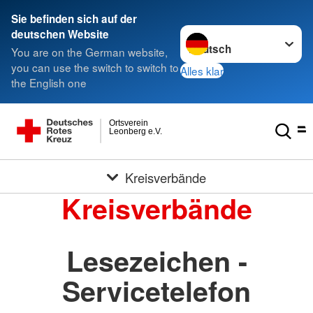
Sie befinden sich auf der
Sprache wechseln zu
deutschen Website
You are on the German website,
you can use the switch to switch to
Alles klar
the English one
Ortsverein
Leonberg e.V.
Kreisverbände
Kreisverbände
Lesezeichen -
Servicetelefon