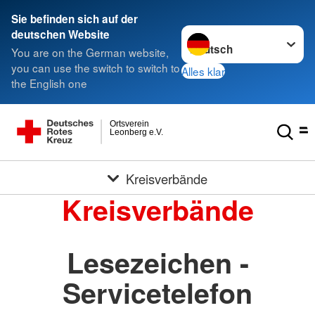
Sie befinden sich auf der
Sprache wechseln zu
deutschen Website
You are on the German website,
you can use the switch to switch to
Alles klar
the English one
Ortsverein
Leonberg e.V.
Kreisverbände
Kreisverbände
Lesezeichen -
Servicetelefon