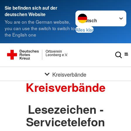
Sie befinden sich auf der
Sprache wechseln zu
deutschen Website
You are on the German website,
you can use the switch to switch to
Alles klar
the English one
Ortsverein
Leonberg e.V.
Kreisverbände
Kreisverbände
Lesezeichen -
Servicetelefon