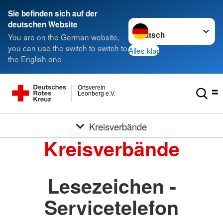
Sie befinden sich auf der
Sprache wechseln zu
deutschen Website
You are on the German website,
you can use the switch to switch to
Alles klar
the English one
Ortsverein
Leonberg e.V.
Kreisverbände
Kreisverbände
Lesezeichen -
Servicetelefon