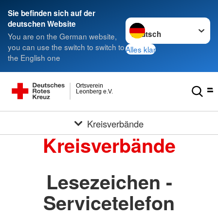
Sie befinden sich auf der
Sprache wechseln zu
deutschen Website
You are on the German website,
you can use the switch to switch to
Alles klar
the English one
Ortsverein
Leonberg e.V.
Kreisverbände
Kreisverbände
Lesezeichen -
Servicetelefon