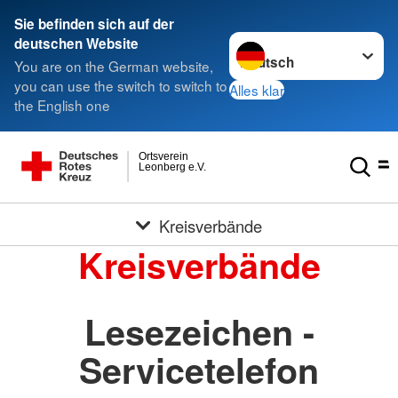
Sie befinden sich auf der
Sprache wechseln zu
deutschen Website
You are on the German website,
you can use the switch to switch to
Alles klar
the English one
Ortsverein
Leonberg e.V.
Kreisverbände
Kreisverbände
Lesezeichen -
Servicetelefon