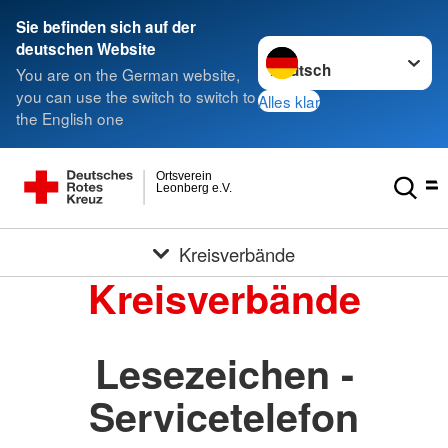
Sie befinden sich auf der
Sprache wechseln zu
deutschen Website
You are on the German website,
you can use the switch to switch to
Alles klar
the English one
Ortsverein
Leonberg e.V.
Kreisverbände
Kreisverbände
Lesezeichen -
Servicetelefon