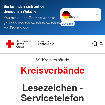
Sie befinden sich auf der
Sprache wechseln zu
deutschen Website
You are on the German website,
you can use the switch to switch to
Alles klar
the English one
Ortsverein
Leonberg e.V.
Kreisverbände
Kreisverbände
Lesezeichen -
Servicetelefon