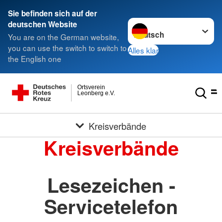
Sie befinden sich auf der
Sprache wechseln zu
deutschen Website
You are on the German website,
you can use the switch to switch to
Alles klar
the English one
Ortsverein
Leonberg e.V.
Kreisverbände
Kreisverbände
Lesezeichen -
Servicetelefon