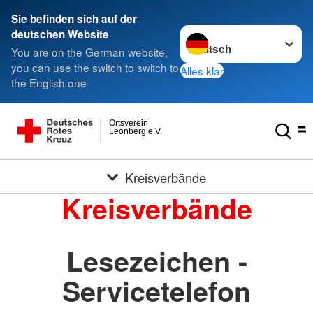
Sie befinden sich auf der
Sprache wechseln zu
deutschen Website
You are on the German website,
you can use the switch to switch to
Alles klar
the English one
Ortsverein
Leonberg e.V.
Kreisverbände
Kreisverbände
Lesezeichen -
Servicetelefon