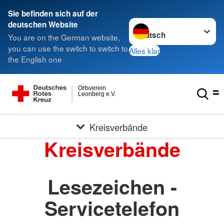
Sie befinden sich auf der
Sprache wechseln zu
deutschen Website
You are on the German website,
you can use the switch to switch to
Alles klar
the English one
Ortsverein
Leonberg e.V.
Kreisverbände
Kreisverbände
Lesezeichen -
Servicetelefon