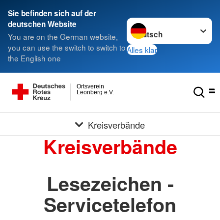
Sie befinden sich auf der
Sprache wechseln zu
deutschen Website
You are on the German website,
you can use the switch to switch to
Alles klar
the English one
Ortsverein
Leonberg e.V.
Kreisverbände
Kreisverbände
Lesezeichen -
Servicetelefon