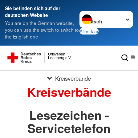
Sie befinden sich auf der
Sprache wechseln zu
deutschen Website
You are on the German website,
you can use the switch to switch to
Alles klar
the English one
Ortsverein
Leonberg e.V.
Kreisverbände
Kreisverbände
Lesezeichen -
Servicetelefon