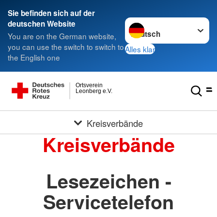
Sie befinden sich auf der
Sprache wechseln zu
deutschen Website
You are on the German website,
you can use the switch to switch to
Alles klar
the English one
Ortsverein
Leonberg e.V.
Kreisverbände
Kreisverbände
Lesezeichen -
Servicetelefon