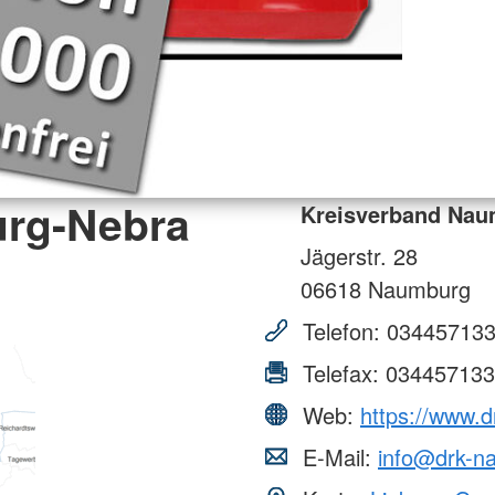
rg-Nebra
Kreisverband Nau
Jägerstr. 28
06618
Naumburg
Telefon:
03445713
Telefax:
034457133
Web:
https://www.
E-Mail:
info@drk-n