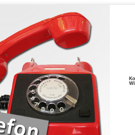
Ko
Wi