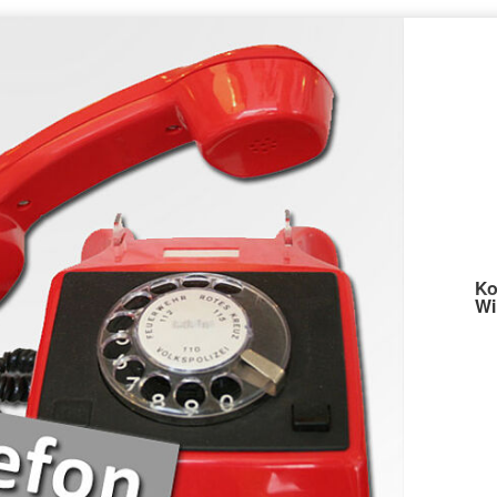
Ko
Wi