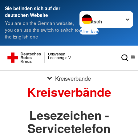
Sie befinden sich auf der
Sprache wechseln zu
deutschen Website
You are on the German website,
you can use the switch to switch to
Alles klar
the English one
Ortsverein
Leonberg e.V.
Kreisverbände
Kreisverbände
Lesezeichen -
Servicetelefon