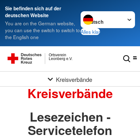
Sie befinden sich auf der
Sprache wechseln zu
deutschen Website
You are on the German website,
you can use the switch to switch to
Alles klar
the English one
Ortsverein
Leonberg e.V.
Kreisverbände
Kreisverbände
Lesezeichen -
Servicetelefon