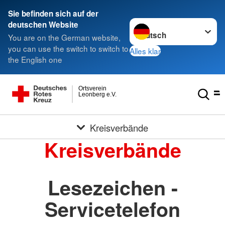
Sie befinden sich auf der
Sprache wechseln zu
deutschen Website
You are on the German website,
you can use the switch to switch to
Alles klar
the English one
Ortsverein
Leonberg e.V.
Kreisverbände
Kreisverbände
Lesezeichen -
Servicetelefon