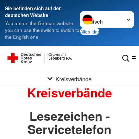
Sie befinden sich auf der
Sprache wechseln zu
deutschen Website
You are on the German website,
you can use the switch to switch to
Alles klar
the English one
Ortsverein
Leonberg e.V.
Kreisverbände
Kreisverbände
Lesezeichen -
Servicetelefon